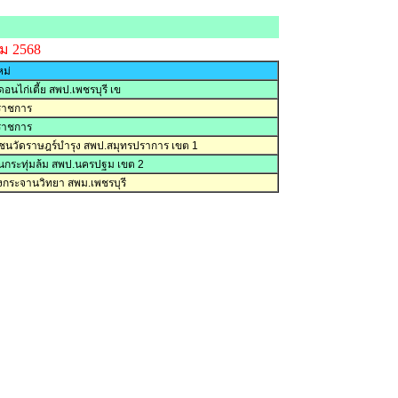
คม 2568
ม่
ดอนไก่เตี้ย สพป.เพชรบุรี เข
ราชการ
ราชการ
มชนวัดราษฎร์บำรุง สพป.สมุทรปราการ เขต 1
านกระทุ่มล้ม สพป.นครปฐม เขต 2
่งกระจานวิทยา สพม.เพชรบุรี