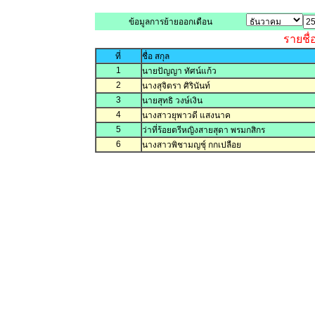
ข้อมูลการย้ายออกเดือน
รายชื่
ที่
ชื่อ สกุล
1
นายปัญญา ทัศน์แก้ว
2
นางสุจิตรา ศิรินันท์
3
นายสุทธิ วงษ์เงิน
4
นางสาวยุพาวดี แสงนาค
5
ว่าที่ร้อยตรีหญิงสายสุดา พรมกสิกร
6
นางสาวพิชามญชุ์ กกเปลือย